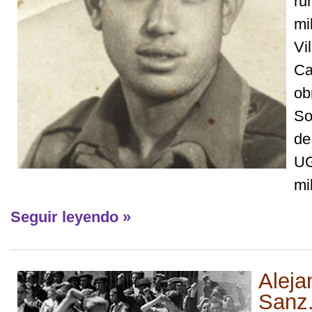
ru
mi
Vil
Ca
ob
So
de
UG
mil
Seguir leyendo »
Aleja
Sanz