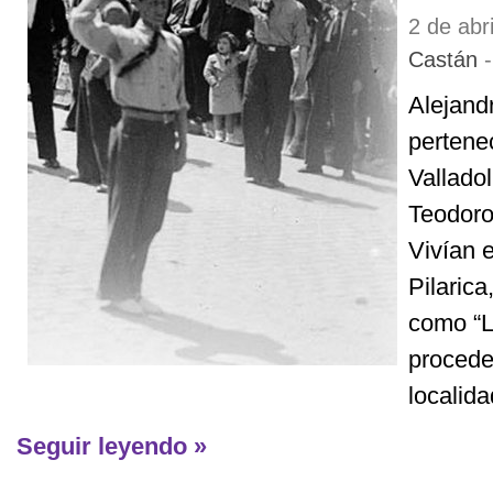
2 de abr
Castán
-
Alejandr
pertene
Vallado
Teodoro
Vivían e
Pilaric
como “Lo
procede
localidad
Seguir leyendo »