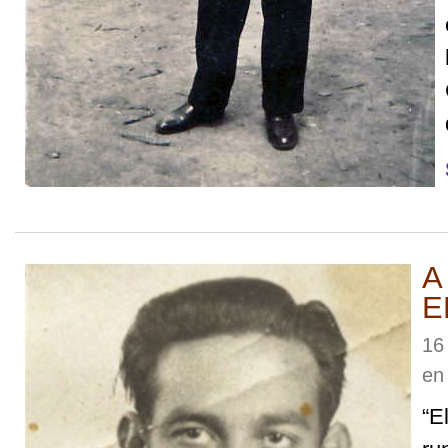
A
E
16
e
“E