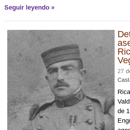
Seguir leyendo »
De
as
Ri
Ve
27 d
Cast
Ric
Vald
de 1
Engr