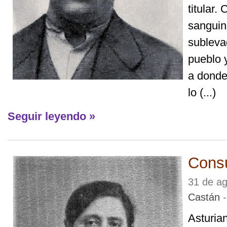
titular
sanguin
subleva
pueblo 
a donde
lo (...)
Seguir leyendo »
Cons
31 de a
Castán
-
Asturia