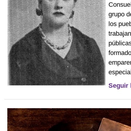
Consuel
grupo d
los pueb
trabaja
pública
formado
emparen
especial
Seguir 