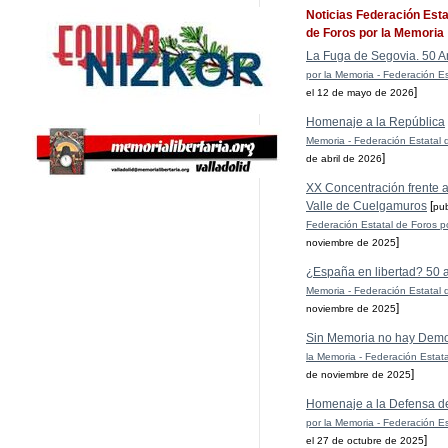
Noticias Federación Esta
de Foros por la Memoria
La Fuga de Segovia. 50 A
por la Memoria - Federación Es
]
el 12 de mayo de 2026
Homenaje a la República
Memoria - Federación Estatal 
]
de abril de 2026
XX Concentración frente al
Valle de Cuelgamuros
[
pu
Federación Estatal de Foros p
]
noviembre de 2025
¿España en libertad? 50 
Memoria - Federación Estatal 
]
noviembre de 2025
Sin Memoria no hay Demo
la Memoria - Federación Estat
]
de noviembre de 2025
Homenaje a la Defensa d
por la Memoria - Federación Es
]
el 27 de octubre de 2025