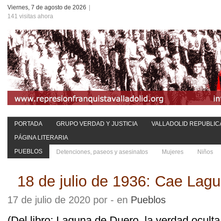
Viernes, 7 de agosto de 2026
|
141 visitas ahora
PORTADA
GRUPO VERDAD Y JUSTICIA
VALLADOLID REPUBLIC
PÁGINA LITERARIA
PUEBLOS
Detenciones, paseos y asesinatos
Mujeres
Niños
18 de julio de 1936: Cae Lag
17 de julio de 2020 por - en
Pueblos
(Del libro: Laguna de Duero, la verdad ocult