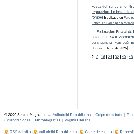
Fosas del franquismo: Ni ve
reparación. La herencia q
romper
[
publicado en
Foro po
Estatal de Foros por la Memor
La Federación Estatal de 
celebra su XXIII Asamblea
por la Memoria - Federación Es
]
el 22 de octubre de 2025
0
|
8
|
16
|
24
|
32
|
40
|
48
© 2009 Simple Magazine
→
Valladolid Republicana
|
Golpe de estado
|
Repr
Colaboraciones
|
Microbiografías
|
Página Literaria
|
RSS del sitio
|
Valladolid Republicana
|
Golpe de estado
|
Represi