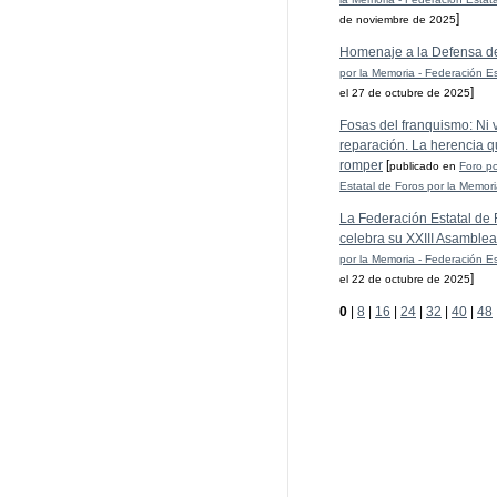
]
de noviembre de 2025
Homenaje a la Defensa d
por la Memoria - Federación Es
]
el 27 de octubre de 2025
Fosas del franquismo: Ni ve
reparación. La herencia q
romper
[
publicado en
Foro po
Estatal de Foros por la Memor
La Federación Estatal de 
celebra su XXIII Asamblea
por la Memoria - Federación Es
]
el 22 de octubre de 2025
0
|
8
|
16
|
24
|
32
|
40
|
48