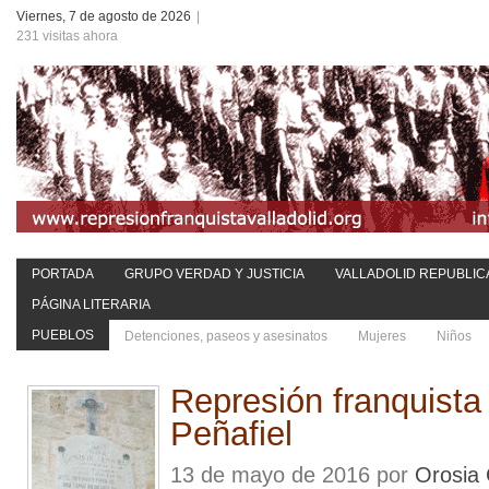
Viernes, 7 de agosto de 2026
|
231 visitas ahora
PORTADA
GRUPO VERDAD Y JUSTICIA
VALLADOLID REPUBLIC
PÁGINA LITERARIA
PUEBLOS
Detenciones, paseos y asesinatos
Mujeres
Niños
Represión franquist
Peñafiel
13 de mayo de 2016 por
Orosia