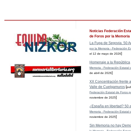
Noticias Federación Esta
de Foros por la Memoria
La Fuga de Segovia. 50 A
por la Memoria - Federación Es
]
el 12 de mayo de 2026
Homenaje a la República
Memoria - Federación Estatal 
]
de abril de 2026
XX Concentración frente al
Valle de Cuelgamuros
[
pu
Federación Estatal de Foros p
]
noviembre de 2025
¿España en libertad? 50 
Memoria - Federación Estatal 
]
noviembre de 2025
Sin Memoria no hay Demo
la Memoria - Federación Estat