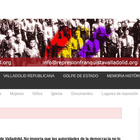
VALLADOLID REPUBLICANA
GOLPE DE ESTADO
MEMORIA HISTÓR
s
Mujeres
Niños
Iglesia
Documentos
Lugares de represión
 de Valladolid. No importa que las autoridades de la democracia no lo