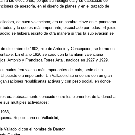
n a las elecciones, porque su inteligencia y su capacidad de
ciones de asesoría, en el diseño de planes y en el trazado de
rrolladora, de buen valenciano; era un hombre clave en el panorama
r todos y lo que es más importante, escuchado por todos. El juicio
lladolid se hubiera escrito de otra manera si tras la sublevación se
2 de diciembre de 1902; hijo de Antonio y Concepción, se formó en
contable. En el año 1926 se casó con la también valenciana
ijos: Antonio y Francisca Torres Artal, nacidos en 1927 y 1929.
los nudos ferroviarios más importantes del país, sede de la
El puesto era importante. En Valladolid se encontró con un gran
organizaciones republicanas activas y con peso social, en donde
Torres era sobradamente conocido entre los elementos de la derecha,
e sus múltiples actividades:
 1933,
quierda Republicana en Valladolid,
e Valladolid con el nombre de Danton,
avín Gautier,