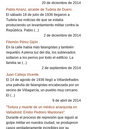
20 de diciembre de 2014
Pablo Arranz, alcalde de Tudela de Duero
.
El sábado 18 de julio de 1936 llegaron a
Tudela las noticias de que se estaba
produciendo un levantamiento militar contra la
República. Pablo (...)
2 de diciembre de 2014
Filemón Pérez Gijón
.
En la calle había más falangistas y también
requetés. A plena luz del día, los sublevados
soltaron a los perros por todo el edificio. La
familia se (...)
2 de septiembre de 2014
Juan Calleja Vicente
.
El 14 de agosto de 1936 llegó a Villardefrades
una patrulla de falangistas encabezada por un
vecino de Villagarcía, un pueblo muy cercano.
El (...)
9 de abril de 2014
"Tortura y muerte de un médico anarquista en
Valladolid: Emilio Pedrero Mardones"
.
Durante el proceso de represión que siguió al
golpe militar en nuestra ciudad, se produjeron
casos verdaderamente increíbles por su