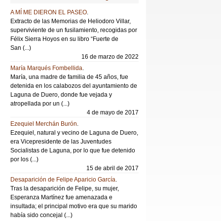
A MÍ ME DIERON EL PASEO
.
Extracto de las Memorias de Heliodoro Villar,
superviviente de un fusilamiento, recogidas por
Félix Sierra Hoyos en su libro “Fuerte de
San (...)
16 de marzo de 2022
María Marqués Fombellida
.
María, una madre de familia de 45 años, fue
detenida en los calabozos del ayuntamiento de
Laguna de Duero, donde fue vejada y
atropellada por un (...)
4 de mayo de 2017
Ezequiel Merchán Burón
.
Ezequiel, natural y vecino de Laguna de Duero,
era Vicepresidente de las Juventudes
Socialistas de Laguna, por lo que fue detenido
por los (...)
15 de abril de 2017
Desaparición de Felipe Aparicio García
.
Tras la desaparición de Felipe, su mujer,
Esperanza Martínez fue amenazada e
insultada; el principal motivo era que su marido
había sido concejal (...)