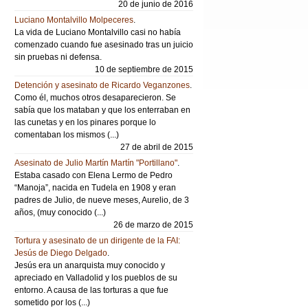
20 de junio de 2016
Luciano Montalvillo Molpeceres
.
La vida de Luciano Montalvillo casi no había
comenzado cuando fue asesinado tras un juicio
sin pruebas ni defensa.
10 de septiembre de 2015
Detención y asesinato de Ricardo Veganzones
.
Como él, muchos otros desaparecieron. Se
sabía que los mataban y que los enterraban en
las cunetas y en los pinares porque lo
comentaban los mismos (...)
27 de abril de 2015
Asesinato de Julio Martín Martín "Portillano"
.
Estaba casado con Elena Lermo de Pedro
“Manoja”, nacida en Tudela en 1908 y eran
padres de Julio, de nueve meses, Aurelio, de 3
años, (muy conocido (...)
26 de marzo de 2015
Tortura y asesinato de un dirigente de la FAI:
Jesús de Diego Delgado
.
Jesús era un anarquista muy conocido y
apreciado en Valladolid y los pueblos de su
entorno. A causa de las torturas a que fue
sometido por los (...)