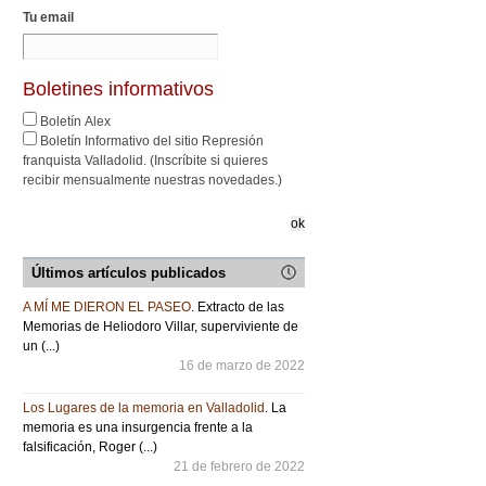
Tu email
Boletines informativos
Boletín Alex
Boletín Informativo del sitio Represión
franquista Valladolid. (Inscríbite si quieres
recibir mensualmente nuestras novedades.)
Últimos artículos publicados
A MÍ ME DIERON EL PASEO
. Extracto de las
Memorias de Heliodoro Villar, superviviente de
un (...)
16 de marzo de 2022
Los Lugares de la memoria en Valladolid
. La
memoria es una insurgencia frente a la
falsificación, Roger (...)
21 de febrero de 2022