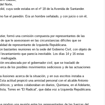
del Norte,
dolid, cuya sede estaba en el nº 18 de la Avenida de Santander.
o fue el paredón. Era un hombre señalado, y con juicio o sin él,
autier, formó una comisión compuesta por representantes de las
n de que le asesorasen en las circunstancias difíciles que se
alidad de representante de Izquierda Republicana.
on bastantes reuniones en la sede del Gobierno Civil, con objeto de
l levantamiento que parecía inevitable. Los días 14 y 16 estas
la madrugada.
sión encabezada por el gobernador civil, que se trasladó de
acerca de los posibles movimientos sediciosos y de las actuaciones
 ilusiones acerca de la situación, y en sus escritos instaba a
. Esta actitud propició una amistad personal con el alcalde Antonio
olíticos; y ambos colaboraban en diarios, Quintana, en el Adelante,
lista; Torres en “El Radical”, que daba voz a Izquierda Republicana.
e produjo una reunión entre los representantes de las fuerzas del