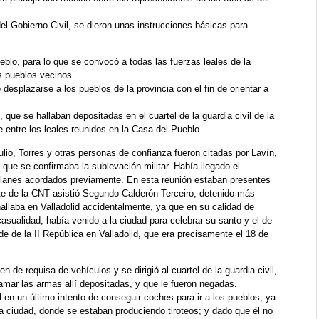
l Gobierno Civil, se dieron unas instrucciones básicas para
blo, para lo que se convocó a todas las fuerzas leales de la
s pueblos vecinos.
esplazarse a los pueblos de la provincia con el fin de orientar a
que se hallaban depositadas en el cuartel de la guardia civil de la
e entre los leales reunidos en la Casa del Pueblo.
ulio, Torres y otras personas de confianza fueron citadas por Lavín,
 que se confirmaba la sublevación militar. Había llegado el
planes acordados previamente. En esta reunión estaban presentes
rte de la CNT asistió Segundo Calderón Terceiro, detenido más
allaba en Valladolid accidentalmente, ya que en su calidad de
casualidad, había venido a la ciudad para celebrar su santo y el de
e de la II República en Valladolid, que era precisamente el 18 de
n de requisa de vehículos y se dirigió al cuartel de la guardia civil,
clamar las armas allí depositadas, y que le fueron negadas.
l en un último intento de conseguir coches para ir a los pueblos; ya
la ciudad, donde se estaban produciendo tiroteos; y dado que él no