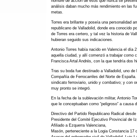
hombre de acción de esos que nunca se presenta
análisis daban mucho más rendimiento en las fun
metas.
Torres era brillante y poseía una personalidad a
republicano de Valladolid, donde era conocido po
de Torres era certero, y tal vez la historia de Va
hubieran seguido sus indicaciones.
Antonio Torres había nacido en Valencia el día 
aquella ciudad, y allí comenzó a trabajar como 
Francisca Artal Andrés, con la que tendría dos h
Tras su boda fue destinado a Valladolid, uno de 
Compañía de Ferrocarriles del Norte de España. 
sindicato ferroviario, unido y combativo; y con 
muy pronto se integró.
En la fecha de la sublevación militar, Antonio 
que le conceptuaban como “peligroso” a causa d
Directivo del Partido Republicano Radical desde
Presidente del Comité Ejecutivo Provincial de Iz
Afiliado a Ezquerra Valenciana,
Masón, perteneciente a la Logia Constancia 17 d
Asesor del gobernador civil de Valladolid, Luis L