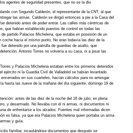
 los agentes de seguridad presentes, que no se la dio.
 hablando con Segundo Calderón, el representante de la CNT, al que
ntregar las armas. Calderón se dirigió entonces a pie a la Casa del
fue detenido antes de poder entrar. Las calles más céntricas de
s, que habían establecido puestos de control en todas las
de partido Palacios Michelena, que estaba en posesión de un
 en coche hacia el mismo punto. No eran todavía las diez de la
 fue detenido por una patrulla de guardias de asalto, que
detención. Antonio Torres no volvería a su casa, ni a pisar las
Torres y Palacios Michelena estaban entre los primeros detenidos
l ejército ni la Guardia Civil de Valladolid se habían levantado
; encerrados en sus cuarteles, hacían cálculos para no arriesgar
a hasta las nueve de la mañana del día siguiente, domingo 19 de
tención: antes de las diez de la noche del 18 de julio; en plena
ero, y desarmado. No llevaba con él ni armas, ni documentos ni
guna de enfrentarse a los alzados. Fuentes mal informadas dicen
ción es falsa, ya que era Palacios Michelena quien portaba un arma
 armas y guía.
micilio familiar, incautándose documentos que después se