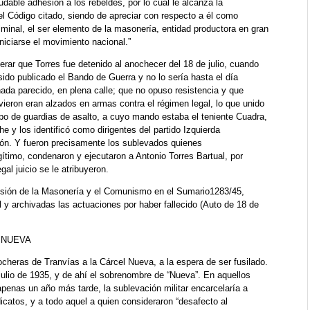
udable adhesión a los rebeldes, por lo cual le alcanza la
el Código citado, siendo de apreciar con respecto a él como
iminal, el ser elemento de la masonería, entidad productora en gran
niciarse el movimiento nacional.”
rar que Torres fue detenido al anochecer del 18 de julio, cuando
ido publicado el Bando de Guerra y no lo sería hasta el día
 nada parecido, en plena calle; que no opuso resistencia y que
vieron eran alzados en armas contra el régimen legal, lo que unido
upo de guardias de asalto, a cuyo mando estaba el teniente Cuadra,
e y los identificó como dirigentes del partido Izquierda
ción. Y fueron precisamente los sublevados quienes
timo, condenaron y ejecutaron a Antonio Torres Bartual, por
al juicio se le atribuyeron.
sión de la Masonería y el Comunismo en el Sumario1283/45,
 y archivadas las actuaciones por haber fallecido (Auto de 18 de
 NUEVA
Cocheras de Tranvías a la Cárcel Nueva, a la espera de ser fusilado.
julio de 1935, y de ahí el sobrenombre de “Nueva”. En aquellos
enas un año más tarde, la sublevación militar encarcelaría a
dicatos, y a todo aquel a quien consideraron “desafecto al