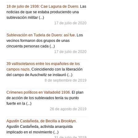
18 de julio de 1936: Cae Laguna de Duero
. Las
noticias de que se estaba produciendo una
sublevación militar (...)
17 de julio de 2020
Sublevación en Tudela de Duero: así fue
. Los
vecinos formaron dos grupos de unas
cincuenta personas cada (...)
17 de julio de 2020
39 vallisoletanos entre los españoles de los
campos nazis
. Coincidiendo con la liberación
del campo de Auschwitz se instauró (...)
8 de septiembre de 2019
Crímenes políticos en Valladolid 1936
. El plan
de acción de los sublevados tenía su punto
fuerte en la (...)
26 de agosto de 2019
Agustín Castañeda, de Becilla a Brooklyn
.
Agustín Castañeda, activista anarquista
implicado en el movimiento (...)
31 de julio de 2019