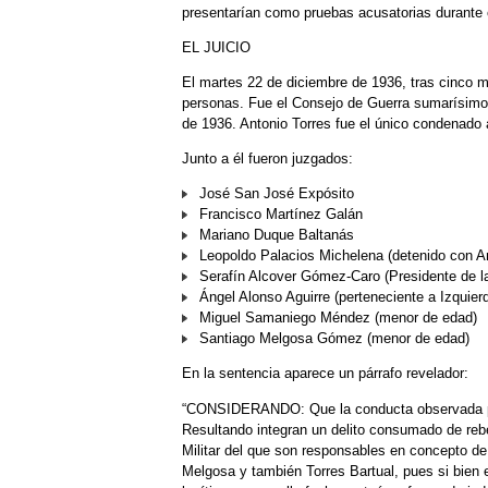
presentarían como pruebas acusatorias durante e
EL JUICIO
El martes 22 de diciembre de 1936, tras cinco m
personas. Fue el Consejo de Guerra sumarísimo 
de 1936. Antonio Torres fue el único condenado a
Junto a él fueron juzgados:
José San José Expósito
Francisco Martínez Galán
Mariano Duque Baltanás
Leopoldo Palacios Michelena (detenido con An
Serafín Alcover Gómez-Caro (Presidente de la
Ángel Alonso Aguirre (perteneciente a Izquier
Miguel Samaniego Méndez (menor de edad)
Santiago Melgosa Gómez (menor de edad)
En la sentencia aparece un párrafo revelador:
“CONSIDERANDO: Que la conducta observada por
Resultando integran un delito consumado de rebel
Militar del que son responsables en concepto d
Melgosa y también Torres Bartual, pues si bien 