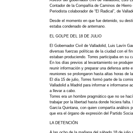
Contador de la Compañía de Caminos de Hierro 
Periodista colaborador de “El Radical”, de Valla
Desde el momento en que fue detenido, su destin
estaba condenado de antemano.
EL GOLPE DEL 18 DE JULIO
El Gobernador Civil de Valladolid, Luis Lavín G
diversas fuerzas políticas de la ciudad con el fi
estaban produciendo. Torres participaba en su c
En los días previos al levantamiento se produjer
reunir información y preparar una defensa ante e
reuniones se prolongaron hasta altas horas de 
El día 15 de julio, Torres formó parte de la comi
Valladolid a Madrid para informar e informarse 
a llevar a cabo.
Torres era un hombre pragmático que no se hacía
trabajar por la libertad hasta donde hiciera falta
García Quintana, con quien compartía análisis p
que era el órgano de expresión del Partido Socia
LA DETENCIÓN
A las ocho de la mañana del sábado 18 de julio s