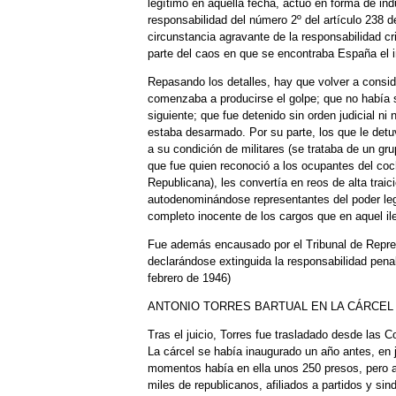
legítimo en aquella fecha, actuó en forma de ind
responsabilidad del número 2º del artículo 238 d
circunstancia agravante de la responsabilidad cr
parte del caos en que se encontraba España el i
Repasando los detalles, hay que volver a conside
comenzaba a producirse el golpe; que no había s
siguiente; que fue detenido sin orden judicial ni
estaba desarmado. Por su parte, los que le detu
a su condición de militares (se trataba de un gr
que fue quien reconoció a los ocupantes del coch
Republicana), les convertía en reos de alta trai
autodenominándose representantes del poder legí
completo inocente de los cargos que en aquel ileg
Fue además encausado por el Tribunal de Repre
declarándose extinguida la responsabilidad penal
febrero de 1946)
ANTONIO TORRES BARTUAL EN LA CÁRCEL
Tras el juicio, Torres fue trasladado desde las 
La cárcel se había inaugurado un año antes, en 
momentos había en ella unos 250 presos, pero ap
miles de republicanos, afiliados a partidos y sin