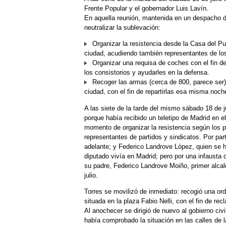
Frente Popular y el gobernador Luis Lavín.
En aquella reunión, mantenida en un despacho de
neutralizar la sublevación:
Organizar la resistencia desde la Casa del Pue
ciudad, acudiendo también representantes de lo
Organizar una requisa de coches con el fin de d
los consistorios y ayudarles en la defensa.
Recoger las armas (cerca de 800, parece ser), 
ciudad, con el fin de repartirlas esa misma noch
A las siete de la tarde del mismo sábado 18 de j
porque había recibido un teletipo de Madrid en el
momento de organizar la resistencia según los 
representantes de partidos y sindicatos. Por pa
adelante; y Federico Landrove López, quien se h
diputado vivía en Madrid; pero por una infausta 
su padre, Federico Landrove Moiño, primer alcald
julio.
Torres se movilizó de inmediato: recogió una orde
situada en la plaza Fabio Nelli, con el fin de re
Al anochecer se dirigió de nuevo al gobierno civi
había comprobado la situación en las calles de 