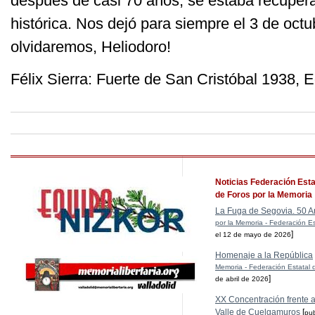
después de casi 70 años, se estaba recupe
histórica. Nos dejó para siempre el 3 de oct
olvidaremos, Heliodoro!
Félix Sierra: Fuerte de San Cristóbal 1938, 
Noticias Federación Esta
de Foros por la Memoria
La Fuga de Segovia. 50 A
por la Memoria - Federación Es
]
el 12 de mayo de 2026
Homenaje a la República
Memoria - Federación Estatal 
]
de abril de 2026
XX Concentración frente al
Valle de Cuelgamuros
[
pu