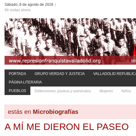
Sábado, 8 de agosto de 2026
|
96 visitas ahora
PORTADA
GRUPO VERDAD Y JUSTICIA
VALLADOLID REPUBLIC
PÁGINA LITERARIA
PUEBLOS
Detenciones, paseos y asesinatos
Mujeres
Niños
estás en
Microbiografías
A MÍ ME DIERON EL PASEO