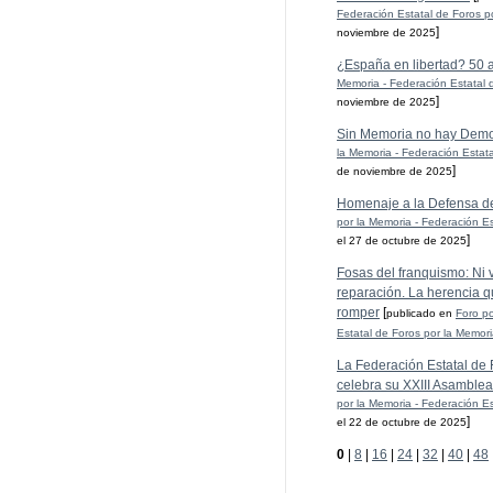
Federación Estatal de Foros p
]
noviembre de 2025
¿España en libertad? 50 
Memoria - Federación Estatal 
]
noviembre de 2025
Sin Memoria no hay Demo
la Memoria - Federación Estat
]
de noviembre de 2025
Homenaje a la Defensa d
por la Memoria - Federación Es
]
el 27 de octubre de 2025
Fosas del franquismo: Ni ve
reparación. La herencia q
romper
[
publicado en
Foro po
Estatal de Foros por la Memor
La Federación Estatal de 
celebra su XXIII Asamblea
por la Memoria - Federación Es
]
el 22 de octubre de 2025
0
|
8
|
16
|
24
|
32
|
40
|
48