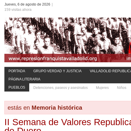
Jueves, 6 de agosto de 2026
|
159 visitas ahora
PORTADA
GRUPO VERDAD Y JUSTICIA
VALLADOLID REPUBLIC
PÁGINA LITERARIA
PUEBLOS
Detenciones, paseos y asesinatos
Mujeres
Niños
estás en
Memoria histórica
II Semana de Valores Republic
de Duero