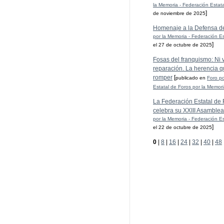
la Memoria - Federación Estat
]
de noviembre de 2025
Homenaje a la Defensa d
por la Memoria - Federación Es
]
el 27 de octubre de 2025
Fosas del franquismo: Ni ve
reparación. La herencia q
romper
[
publicado en
Foro po
Estatal de Foros por la Memor
La Federación Estatal de 
celebra su XXIII Asamblea
por la Memoria - Federación Es
]
el 22 de octubre de 2025
0
|
8
|
16
|
24
|
32
|
40
|
48