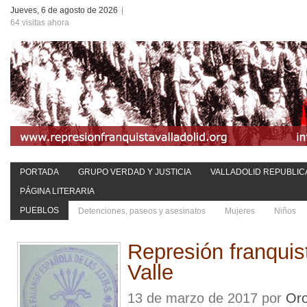
Jueves, 6 de agosto de 2026
|
64 visitas ahora
PORTADA
GRUPO VERDAD Y JUSTICIA
VALLADOLID REPUBLIC
PÁGINA LITERARIA
PUEBLOS
Detenciones, paseos y asesinatos
Mujeres
Niños
Represión franquis
Valle
13 de marzo de 2017 por
Oro