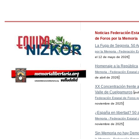
Noticias Federación Esta
de Foros por la Memoria
La Fuga de Segovia. 50 A
por la Memoria - Federación Es
]
el 12 de mayo de 2026
Homenaje a la República
Memoria - Federación Estatal 
]
de abril de 2026
XX Concentración frente al
Valle de Cuelgamuros
[
pu
Federación Estatal de Foros p
]
noviembre de 2025
¿España en libertad? 50 
Memoria - Federación Estatal 
]
noviembre de 2025
Sin Memoria no hay Demo
la Memoria - Federación Estat