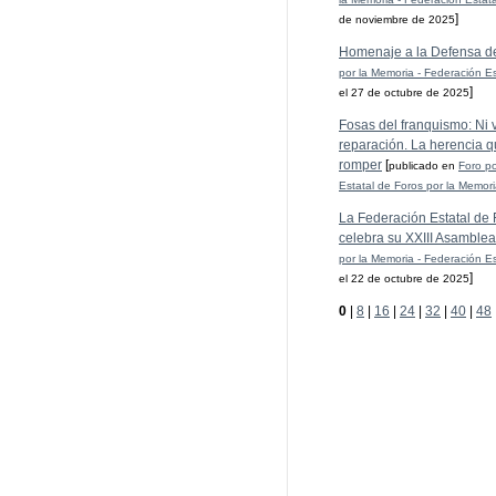
]
de noviembre de 2025
Homenaje a la Defensa d
por la Memoria - Federación Es
]
el 27 de octubre de 2025
Fosas del franquismo: Ni ve
reparación. La herencia q
romper
[
publicado en
Foro po
Estatal de Foros por la Memor
La Federación Estatal de 
celebra su XXIII Asamblea
por la Memoria - Federación Es
]
el 22 de octubre de 2025
0
|
8
|
16
|
24
|
32
|
40
|
48