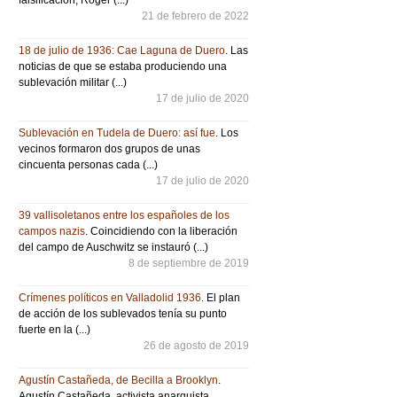
21 de febrero de 2022
18 de julio de 1936: Cae Laguna de Duero
. Las
noticias de que se estaba produciendo una
sublevación militar (...)
17 de julio de 2020
Sublevación en Tudela de Duero: así fue
. Los
vecinos formaron dos grupos de unas
cincuenta personas cada (...)
17 de julio de 2020
39 vallisoletanos entre los españoles de los
campos nazis
. Coincidiendo con la liberación
del campo de Auschwitz se instauró (...)
8 de septiembre de 2019
Crímenes políticos en Valladolid 1936
. El plan
de acción de los sublevados tenía su punto
fuerte en la (...)
26 de agosto de 2019
Agustín Castañeda, de Becilla a Brooklyn
.
Agustín Castañeda, activista anarquista