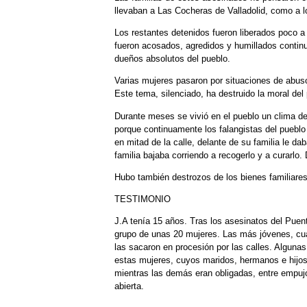
llevaban a Las Cocheras de Valladolid, como a l
Los restantes detenidos fueron liberados poco a 
fueron acosados, agredidos y humillados continua
dueños absolutos del pueblo.
Varias mujeres pasaron por situaciones de abuso
Este tema, silenciado, ha destruido la moral del
Durante meses se vivió en el pueblo un clima de 
porque continuamente los falangistas del pueblo
en mitad de la calle, delante de su familia le da
familia bajaba corriendo a recogerlo y a curarl
Hubo también destrozos de los bienes familiares 
TESTIMONIO
J.A tenía 15 años. Tras los asesinatos del Puen
grupo de unas 20 mujeres. Las más jóvenes, cuatr
las sacaron en procesión por las calles. Alguna
estas mujeres, cuyos maridos, hermanos e hijo
mientras las demás eran obligadas, entre empujo
abierta.