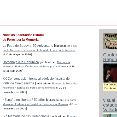
Noticias Federación Estatal
de Foros por la Memoria
La Fuga de Segovia. 50 Aniversario
[
publicado en
Foro
por la Memoria - Federación Estatal de Foros por la Memoria
Confer
]
el 12 de mayo de 2026
Republ
Homenaje a la República
[
publicado en
Foro por la
Memoria - Federación Estatal de Foros por la Memoria
el 24
]
de abril de 2026
XX Concentración frente al adefesio fascista del
Valle de Cuelgamuros
[
publicado en
Foro por la Memoria -
Ian Gibson
Federación Estatal de Foros por la Memoria
el 20 de
Castán en 
]
noviembre de 2025
visual
¿España en libertad? 50 años
[
publicado en
Foro por la
estado
Memoria - Federación Estatal de Foros por la Memoria
el 8 de
]
noviembre de 2025
Vallad
Sin Memoria no hay Democracia
[
publicado en
Foro por