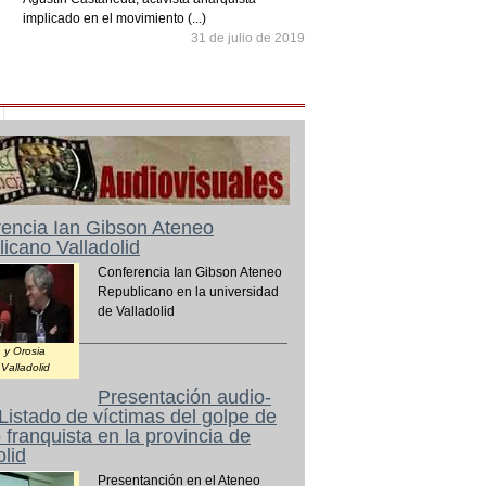
implicado en el movimiento (...)
31 de julio de 2019
encia Ian Gibson Ateneo
icano Valladolid
Conferencia Ian Gibson Ateneo
Republicano en la universidad
de Valladolid
 y Orosia
Valladolid
Presentación audio-
 Listado de víctimas del golpe de
 franquista en la provincia de
olid
Presentanción en el Ateneo