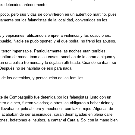
os detenidos anteriormente.
poco, pero sus vidas se convirtieron en un auténtico martirio, pues
mente por los falangistas de la localidad, convertidos en los
 y vejaciones, utilizando siempre la violencia y las coacciones.
 pueblo. Nadie se pudo oponer, y el que podía, no frenó los abusos.
terror impensable. Particularmente las noches eran terribles,
 salían de ronda: iban a las casas, sacaban de la cama a alguno y
ban una paliza tremenda y lo dejaban allí tirado. Cuando se iban, su
o. Después no se hablaba de eso para nada.
de los detenidos, y persecución de las familias.
te de Compasquillo fue detenida por los falangistas junto con un
o o cinco, fueron vejadas; a otras las obligaron a beber ricino y
s llevaban el pelo al cero y mechones con lazos rojos. Algunas de
s acababan de ser asesinados, caían desmayadas en plena calle,
nes, bofetones e insultos, a cantar el Cara al Sol con la mano bien