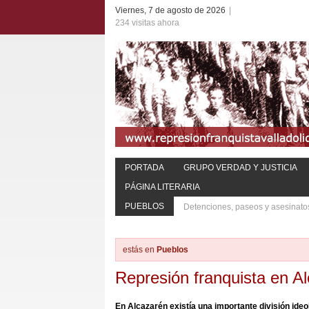
Viernes, 7 de agosto de 2026
|
234 visitas ahora
PORTADA
GRUPO VERDAD Y JUSTICIA
PÁGINA LITERARIA
PUEBLOS
Detenciones, paseos y asesinato
estás en
Pueblos
Represión franquista en A
En Alcazarén existía una importante división ide