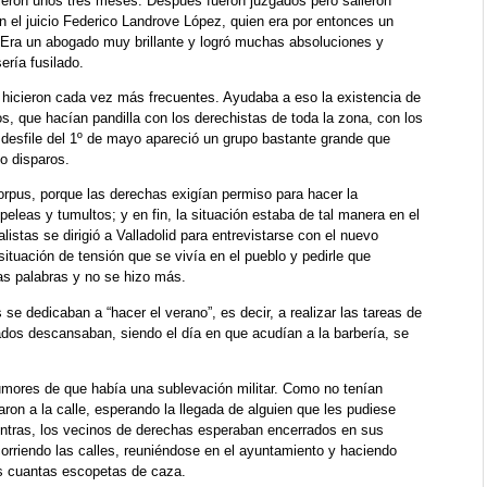
uvieron unos tres meses. Después fueron juzgados pero salieron
n el juicio Federico Landrove López, quien era por entonces un
. Era un abogado muy brillante y logró muchas absoluciones y
ría fusilado.
 hicieron cada vez más frecuentes. Ayudaba a eso la existencia de
, que hacían pandilla con los derechistas de toda la zona, con los
l desfile del 1º de mayo apareció un grupo bastante grande que
o disparos.
 Corpus, porque las derechas exigían permiso para hacer la
eleas y tumultos; y en fin, la situación estaba de tal manera en el
istas se dirigió a Valladolid para entrevistarse con el nuevo
 situación de tensión que se vivía en el pueblo y pedirle que
nas palabras y no se hizo más.
s se dedicaban a “hacer el verano”, es decir, a realizar las tareas de
ados descansaban, siendo el día en que acudían a la barbería, se
rumores de que había una sublevación militar. Como no tenían
ron a la calle, esperando la llegada de alguien que les pudiese
entras, los vecinos de derechas esperaban encerrados en sus
ecorriendo las calles, reuniéndose en el ayuntamiento y haciendo
s cuantas escopetas de caza.