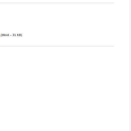
n
(
Word – 31 KB
)