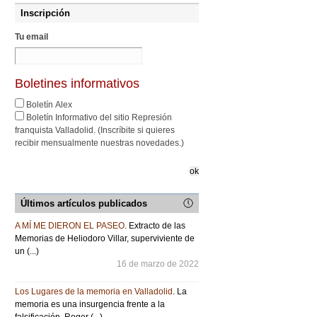
Inscripción
Tu email
Boletines informativos
Boletín Alex
Boletín Informativo del sitio Represión
franquista Valladolid. (Inscríbite si quieres
recibir mensualmente nuestras novedades.)
Últimos artículos publicados
A MÍ ME DIERON EL PASEO
. Extracto de las
Memorias de Heliodoro Villar, superviviente de
un (...)
16 de marzo de 2022
Los Lugares de la memoria en Valladolid
. La
memoria es una insurgencia frente a la
falsificación, Roger (...)