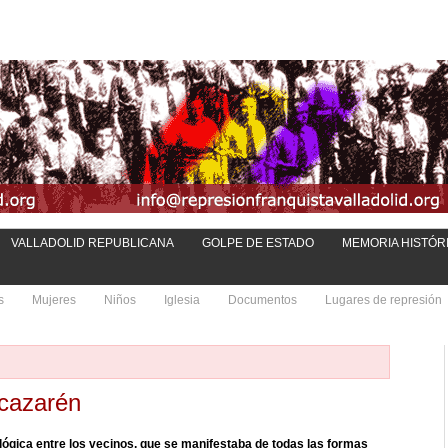
VALLADOLID REPUBLICANA
GOLPE DE ESTADO
MEMORIA HISTÓR
s
Mujeres
Niños
Iglesia
Documentos
Lugares de represión
lcazarén
ológica entre los vecinos, que se manifestaba de todas las formas