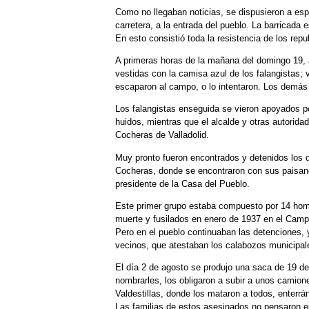
Como no llegaban noticias, se dispusieron a espe
carretera, a la entrada del pueblo. La barricada
En esto consistió toda la resistencia de los rep
A primeras horas de la mañana del domingo 19, 
vestidas con la camisa azul de los falangistas;
escaparon al campo, o lo intentaron. Los demás
Los falangistas enseguida se vieron apoyados po
huidos, mientras que el alcalde y otras autorida
Cocheras de Valladolid.
Muy pronto fueron encontrados y detenidos los 
Cocheras, donde se encontraron con sus paisanos
presidente de la Casa del Pueblo.
Este primer grupo estaba compuesto por 14 homb
muerte y fusilados en enero de 1937 en el Campo
Pero en el pueblo continuaban las detenciones, y
vecinos, que atestaban los calabozos municipal
El día 2 de agosto se produjo una saca de 19 de
nombrarles, los obligaron a subir a unos camione
Valdestillas, donde los mataron a todos, enterrá
Las familias de estos asesinados no pensaron e