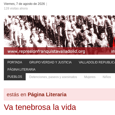
Viernes, 7 de agosto de 2026
|
128 visitas ahora
PORTADA
GRUPO VERDAD Y JUSTICIA
VALLADOLID REPUBLIC
PÁGINA LITERARIA
PUEBLOS
Detenciones, paseos y asesinatos
Mujeres
Niños
estás en
Página Literaria
Va tenebrosa la vida