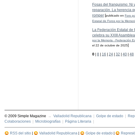
Fosas del franquismo: Ni ve
reparación. La herencia q
romper
[
publicado en
Foro po
Estatal de Foros por la Memor
La Federación Estatal de 
celebra su XXIII Asamblea
por la Memoria - Federación Es
]
el 22 de octubre de 2025
0
|
8
|
16
|
24
|
32
|
40
|
48
© 2009 Simple Magazine
→
Valladolid Republicana
|
Golpe de estado
|
Repr
Colaboraciones
|
Microbiografías
|
Página Literaria
|
RSS del sitio
|
Valladolid Republicana
|
Golpe de estado
|
Represi