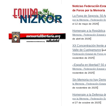
Noticias Federación Esta
de Foros por la Memoria
La Fuga de Segovia. 50 A
por la Memoria - Federación Es
]
el 12 de mayo de 2026
Homenaje a la República
Memoria - Federación Estatal 
]
de abril de 2026
XX Concentración frente al
Valle de Cuelgamuros
[
pu
Federación Estatal de Foros p
]
noviembre de 2025
¿España en libertad? 50 
Memoria - Federación Estatal 
]
noviembre de 2025
Sin Memoria no hay Demo
la Memoria - Federación Estat
]
de noviembre de 2025
Homenaje a la Defensa d
por la Memoria - Federación Es
]
el 27 de octubre de 2025