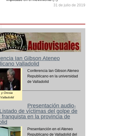
31 de julio de 2019
encia Ian Gibson Ateneo
icano Valladolid
Conferencia Ian Gibson Ateneo
Republicano en la universidad
de Valladolid
 y Orosia
Valladolid
Presentación audio-
 Listado de víctimas del golpe de
 franquista en la provincia de
olid
Presentanción en el Ateneo
Republicano de Valladolid del