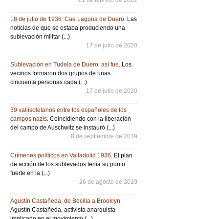
18 de julio de 1936: Cae Laguna de Duero
. Las
noticias de que se estaba produciendo una
sublevación militar (...)
17 de julio de 2020
Sublevación en Tudela de Duero: así fue
. Los
vecinos formaron dos grupos de unas
cincuenta personas cada (...)
17 de julio de 2020
39 vallisoletanos entre los españoles de los
campos nazis
. Coincidiendo con la liberación
del campo de Auschwitz se instauró (...)
8 de septiembre de 2019
Crímenes políticos en Valladolid 1936
. El plan
de acción de los sublevados tenía su punto
fuerte en la (...)
26 de agosto de 2019
Agustín Castañeda, de Becilla a Brooklyn
.
Agustín Castañeda, activista anarquista
implicado en el movimiento (...)