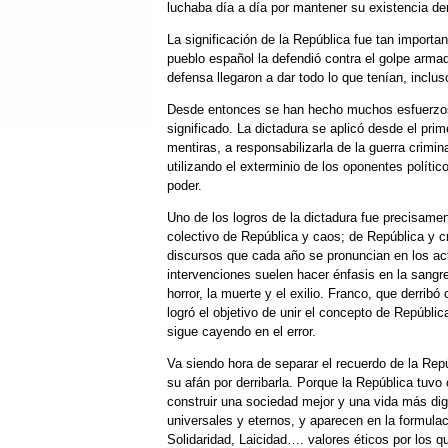
luchaba día a día por mantener su existencia de
La significación de la República fue tan importan
pueblo español la defendió contra el golpe arma
defensa llegaron a dar todo lo que tenían, incluso
Desde entonces se han hecho muchos esfuerzos po
significado. La dictadura se aplicó desde el pri
mentiras, a responsabilizarla de la guerra crim
utilizando el exterminio de los oponentes políti
poder.
Uno de los logros de la dictadura fue precisamen
colectivo de República y caos; de República y 
discursos que cada año se pronuncian en los ac
intervenciones suelen hacer énfasis en la sangre
horror, la muerte y el exilio. Franco, que derrib
logró el objetivo de unir el concepto de Repúblic
sigue cayendo en el error.
Va siendo hora de separar el recuerdo de la Repú
su afán por derribarla. Porque la República tuvo
construir una sociedad mejor y una vida más di
universales y eternos, y aparecen en la formulac
Solidaridad, Laicidad…. valores éticos por los 