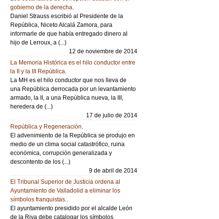
gobierno de la derecha
.
Daniel Strauss escribió al Presidente de la
República, Niceto Alcalá Zamora, para
informarle de que había entregado dinero al
hijo de Lerroux, a (...)
12 de noviembre de 2014
La Memoria Histórica es el hilo conductor entre
la II y la III República
.
La MH es el hilo conductor que nos lleva de
una República derrocada por un levantamiento
armado, la II, a una República nueva, la III,
heredera de (...)
17 de julio de 2014
República y Regeneración
.
El advenimiento de la República se produjo en
medio de un clima social catastrófico, ruina
económica, corrupción generalizada y
descontento de los (...)
9 de abril de 2014
El Tribunal Superior de Justicia ordena al
Ayuntamiento de Valladolid a eliminar los
símbolos franquistas.
.
El ayuntamiento presidido por el alcalde León
de la Riva debe catalogar los símbolos