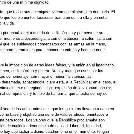
ntro de una mínima dignidad.
te, que todos sus enemigos tuvieron que aliarse para derribarla. El
do que los elementos facciosos tramaron contra ella y en esta
 la vida.
r enturbiar el recuerdo de la República y por pervertir su
mer momento a desprestigiarla como institución; a calumniarla con
inal que los sublevados comenzaron con las armas en la mano,
cos como herramienta para imponer su criterio y hacerse con el
te la imposición de estas ideas falsas, y la unión en el imaginario
crimen; de República y guerra. No hay más que escuchar los
tos de homenaje: con mayor o menor insistencia, las
 derramada, achacándola, claro está, a la República; en el caos, el
ó criminalmente un régimen legal, expresión de la voluntad popular,
a al de represión, y lo hizo de tal forma, que a fecha de hoy se
blica de los actos criminales que los golpistas llevaron a cabo en
 como base y objetivo una serie de valores éticos, orientados a
gna para todos. Los valores que la República proclamaba son
ión de cualquier democracia de calidad: Libertad, Igualdad,
que hay que luchar a diario, cuadren o no en el momento, tengan