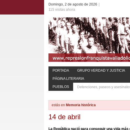
Domingo, 2 de agosto de 2026
|
115 visitas ahora
PORTADA
GRUPO VERDAD Y JUSTICIA
PÁGINA LITERARIA
PUEBLOS
Detenciones, paseos y asesinato
estás en
Memoria histórica
14 de abril
La República nació para conseguir una vida más 