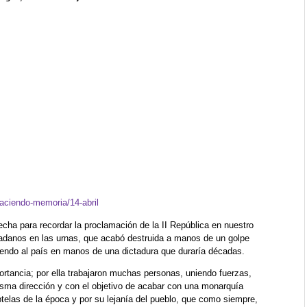
haciendo-memoria/14-abril
echa para recordar la proclamación de la II República en nuestro
dadanos en las urnas, que acabó destruida a manos de un golpe
niendo al país en manos de una dictadura que duraría décadas.
ortancia; por ella trabajaron muchas personas, uniendo fuerzas,
sma dirección y con el objetivo de acabar con una monarquía
ptelas de la época y por su lejanía del pueblo, que como siempre,