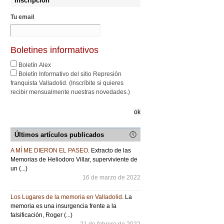
Inscripción
Tu email
Boletines informativos
Boletín Alex
Boletín Informativo del sitio Represión
franquista Valladolid. (Inscríbite si quieres
recibir mensualmente nuestras novedades.)
Últimos artículos publicados
A MÍ ME DIERON EL PASEO
. Extracto de las
Memorias de Heliodoro Villar, superviviente de
un (...)
16 de marzo de 2022
Los Lugares de la memoria en Valladolid
. La
memoria es una insurgencia frente a la
falsificación, Roger (...)
21 de febrero de 2022