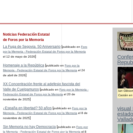
Noticias Federación Estatal
de Foros por la Memoria
La Fuga de Segovia. 50 Aniversario
[
publicado en
Foro
por la Memoria - Federación Estatal de Foros por la Memoria
Confer
]
el 12 de mayo de 2026
Republ
Homenaje a la República
[
publicado en
Foro por la
Memoria - Federación Estatal de Foros por la Memoria
el 24
]
de abril de 2026
XX Concentración frente al adefesio fascista del
Valle de Cuelgamuros
[
publicado en
Foro por la Memoria -
Ian Gibson
Federación Estatal de Foros por la Memoria
el 20 de
Castán en 
]
noviembre de 2025
visual
¿España en libertad? 50 años
[
publicado en
Foro por la
estado
Memoria - Federación Estatal de Foros por la Memoria
el 8 de
]
noviembre de 2025
Vallad
Sin Memoria no hay Democracia
[
publicado en
Foro por
la Memoria - Federación Estatal de Foros por la Memoria
el 8