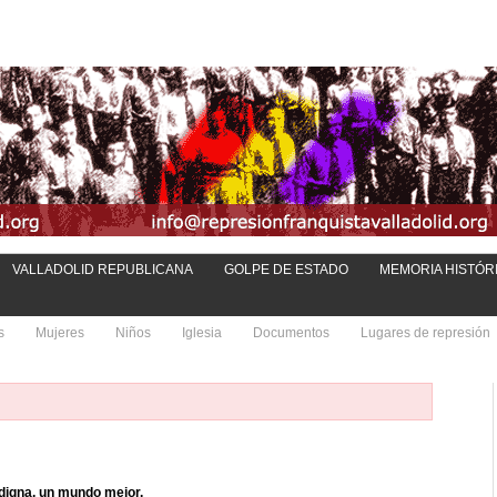
VALLADOLID REPUBLICANA
GOLPE DE ESTADO
MEMORIA HISTÓR
s
Mujeres
Niños
Iglesia
Documentos
Lugares de represión
digna, un mundo mejor.