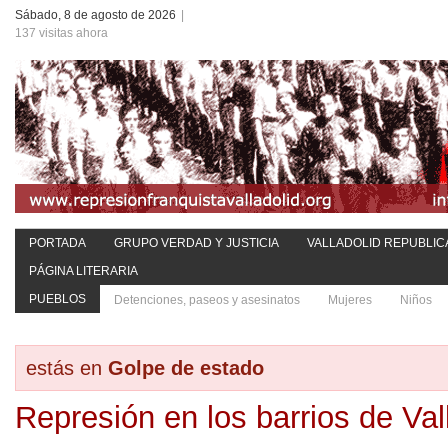
Sábado, 8 de agosto de 2026
|
137 visitas ahora
PORTADA
GRUPO VERDAD Y JUSTICIA
VALLADOLID REPUBLIC
PÁGINA LITERARIA
PUEBLOS
Detenciones, paseos y asesinatos
Mujeres
Niños
estás en
Golpe de estado
Represión en los barrios de Val