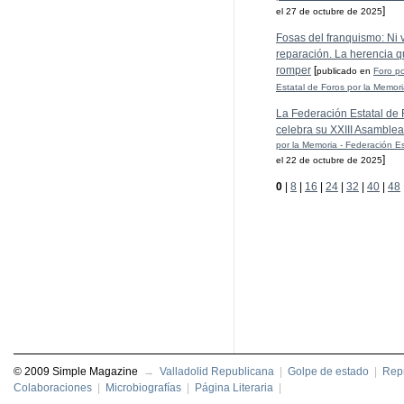
]
el 27 de octubre de 2025
Fosas del franquismo: Ni ve
reparación. La herencia q
romper
[
publicado en
Foro po
Estatal de Foros por la Memor
La Federación Estatal de 
celebra su XXIII Asamblea
por la Memoria - Federación Es
]
el 22 de octubre de 2025
0
|
8
|
16
|
24
|
32
|
40
|
48
© 2009 Simple Magazine
→
Valladolid Republicana
|
Golpe de estado
|
Repr
Colaboraciones
|
Microbiografías
|
Página Literaria
|