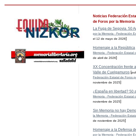
Noticias Federación Esta
de Foros por la Memoria
La Fuga de Segovia. 50 A
por la Memoria - Federación Es
]
el 12 de mayo de 2026
Homenaje a la República
Memoria - Federación Estatal 
]
de abril de 2026
XX Concentración frente al
Valle de Cuelgamuros
[
pu
Federación Estatal de Foros p
]
noviembre de 2025
¿España en libertad? 50 
Memoria - Federación Estatal 
]
noviembre de 2025
Sin Memoria no hay Demo
la Memoria - Federación Estat
]
de noviembre de 2025
Homenaje a la Defensa d
por la Memoria - Federación Es