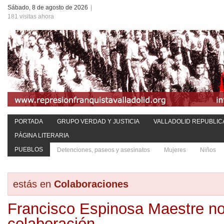
Sábado, 8 de agosto de 2026
|
181 visitas ahora
PORTADA
GRUPO VERDAD Y JUSTICIA
VALLADOLID REPUBLIC
PÁGINA LITERARIA
PUEBLOS
Detenciones, paseos y asesinatos
Mujeres
Niños
estás en
Colaboraciones
Francisco Espinosa Maestre no
colaboración.