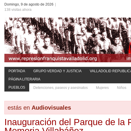
Domingo, 9 de agosto de 2026
|
138 visitas ahora
PORTADA
GRUPO VERDAD Y JUSTICIA
VALLADOLID REPUBLIC
PÁGINA LITERARIA
PUEBLOS
Detenciones, paseos y asesinatos
Mujeres
Niños
estás en
Audiovisuales
Inauguración del Parque de la 
Memoria.Villabáñez