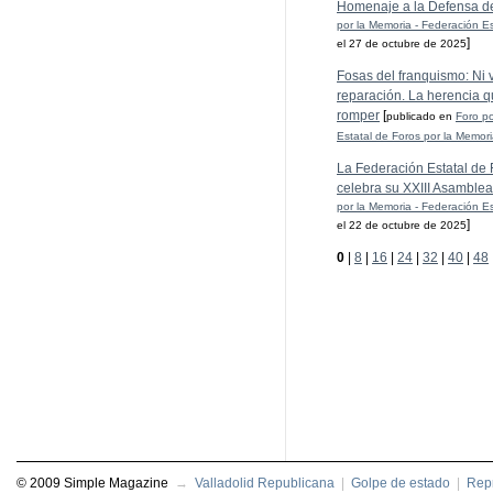
Homenaje a la Defensa d
por la Memoria - Federación Es
]
el 27 de octubre de 2025
Fosas del franquismo: Ni ve
reparación. La herencia q
romper
[
publicado en
Foro po
Estatal de Foros por la Memor
La Federación Estatal de 
celebra su XXIII Asamblea
por la Memoria - Federación Es
]
el 22 de octubre de 2025
0
|
8
|
16
|
24
|
32
|
40
|
48
© 2009 Simple Magazine
→
Valladolid Republicana
|
Golpe de estado
|
Repr